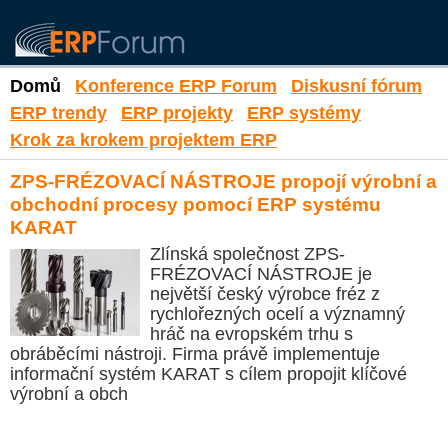
Domů
Konference ERP Forum
Diskusní fórum
ERP trendy
ERP projekty
ERP systémy
Krok za krokem projektem ERP
ZPS-FRÉZOVACÍ NÁSTROJE propojí výrobní a
obchodní procesy pomocí ERP systému
KARAT
Zlínská společnost ZPS-
FRÉZOVACÍ NÁSTROJE je
největší český výrobce fréz z
rychlořezných ocelí a významný
hráč na evropském trhu s
obráběcími nástroji. Firma právě implementuje
informační systém KARAT s cílem propojit klíčové
výrobní a obch