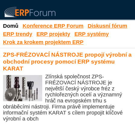
Domů
Konference ERP Forum
Diskusní fórum
ERP trendy
ERP projekty
ERP systémy
Krok za krokem projektem ERP
ZPS-FRÉZOVACÍ NÁSTROJE propojí výrobní a
obchodní procesy pomocí ERP systému
KARAT
Zlínská společnost ZPS-
FRÉZOVACÍ NÁSTROJE je
největší český výrobce fréz z
rychlořezných ocelí a významný
hráč na evropském trhu s
obráběcími nástroji. Firma právě implementuje
informační systém KARAT s cílem propojit klíčové
výrobní a obch