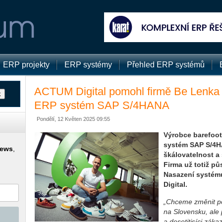
ERP projekty
ERP systémy
Přehled ERP systémů
ACTUM Digital pomohl firmě Be Lenka
ERP systém SAP S/4HANA
Pondělí, 12 Květen 2025 09:55
Výrobce barefoot
systém SAP S/4H
news
,
škálovatelnost a
Firma už totiž pů
Nasazení systému
Digital.
„Chceme změnit p
na Slovensku, ale 
a desetitisíci zák