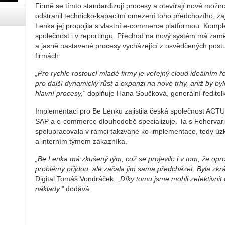
Firmě se tímto standardizují procesy a otevírají nové možno
odstranil technicko-kapacitní omezení toho předchozího, za
Lenka jej propojila s vlastní e-commerce platformou. Kompl
společnost i v reportingu. Přechod na nový systém má zamě
a jasně nastavené procesy vycházející z osvědčených pos
firmách.
„Pro rychle rostoucí mladé firmy je veřejný cloud ideálním ř
pro další dynamický růst a expanzi na nové trhy, aniž by b
hlavní procesy,“
doplňuje Hana Součková, generální ředite
Implementaci pro Be Lenku zajistila česká společnost ACTUM
SAP a e-commerce dlouhodobě specializuje. Ta s Fehervari
spolupracovala v rámci takzvané ko-implementace, tedy ú
a interním týmem zákazníka.
„Be Lenka má zkušený tým, což se projevilo i v tom, že oprot
problémy přijdou, ale začala jim sama předcházet. Byla zkr
Digital Tomáš Vondráček.
„Díky tomu jsme mohli zefektivnit
náklady,“
dodává.