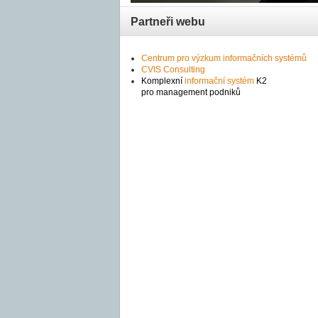
Partneři webu
Centrum pro výzkum informačních systémů
CVIS Consulting
Komplexní
informační systém
K2
pro management podniků