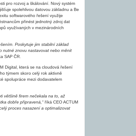
sti pro rozvoj a škálování. Nový systém
jišťuje spolehlivou datovou základnu a Be
exitu softwarového řešení využije
stnancům přinést jednotný zdroj dat
tupů využívaných v mezinárodních
ešením. Poskytuje jim stabilní základ
ylo nutné znovu nastavovat nebo měnit
lka SAP ČR.
 Digital, která se na cloudová řešení
ho týmem skoro celý rok aktivně
zké spolupráce mezi dodavatelem
i většině firem nečekala na to, až
átka dobře připravená,“
říká CEO ACTUM
 celý proces nasazení a optimalizovat