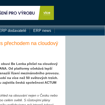
ERP dodavatelé
ERP news
 s přechodem na cloudový
 obuvi Be Lenka přešel na cloudový
ANA. Od platformy očekává lepší
 snazší řízení mezinárodního provozu.
sobí na více než 50 světových trzích.
 zajistila česká společnost ACTUM
ohled na obouvání nejen v Česku nebo
po celém světě. S růstovými plány
azníky potřebujeme mít interně takový