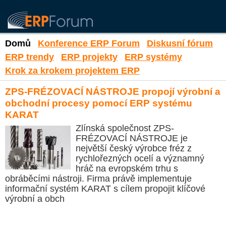
Domů
Konference ERP Forum
Diskusní fórum
ERP trendy
ERP projekty
ERP systémy
Krok za krokem projektem ERP
ZPS-FRÉZOVACÍ NÁSTROJE propojí výrobní a
obchodní procesy pomocí ERP systému
KARAT
Zlínská společnost ZPS-
FRÉZOVACÍ NÁSTROJE je
největší český výrobce fréz z
rychlořezných ocelí a významný
hráč na evropském trhu s
obráběcími nástroji. Firma právě implementuje
informační systém KARAT s cílem propojit klíčové
výrobní a obch