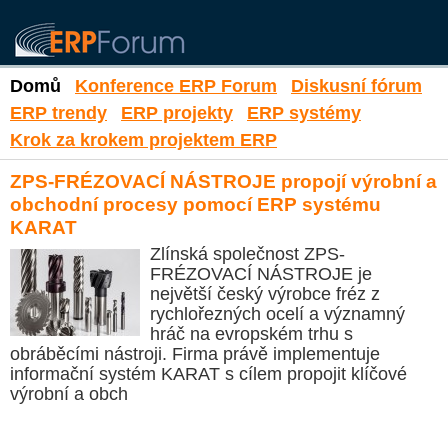
Domů
Konference ERP Forum
Diskusní fórum
ERP trendy
ERP projekty
ERP systémy
Krok za krokem projektem ERP
ZPS-FRÉZOVACÍ NÁSTROJE propojí výrobní a
obchodní procesy pomocí ERP systému
KARAT
Zlínská společnost ZPS-
FRÉZOVACÍ NÁSTROJE je
největší český výrobce fréz z
rychlořezných ocelí a významný
hráč na evropském trhu s
obráběcími nástroji. Firma právě implementuje
informační systém KARAT s cílem propojit klíčové
výrobní a obch