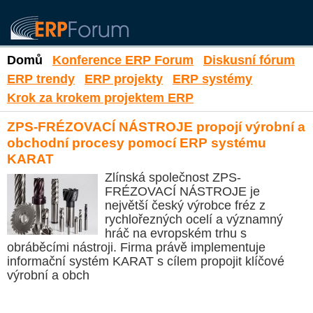
Domů
Konference ERP Forum
Diskusní fórum
ERP trendy
ERP projekty
ERP systémy
Krok za krokem projektem ERP
ZPS-FRÉZOVACÍ NÁSTROJE propojí výrobní a
obchodní procesy pomocí ERP systému
KARAT
Zlínská společnost ZPS-
FRÉZOVACÍ NÁSTROJE je
největší český výrobce fréz z
rychlořezných ocelí a významný
hráč na evropském trhu s
obráběcími nástroji. Firma právě implementuje
informační systém KARAT s cílem propojit klíčové
výrobní a obch