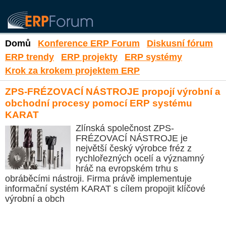
Domů
Konference ERP Forum
Diskusní fórum
ERP trendy
ERP projekty
ERP systémy
Krok za krokem projektem ERP
ZPS-FRÉZOVACÍ NÁSTROJE propojí výrobní a
obchodní procesy pomocí ERP systému
KARAT
Zlínská společnost ZPS-
FRÉZOVACÍ NÁSTROJE je
největší český výrobce fréz z
rychlořezných ocelí a významný
hráč na evropském trhu s
obráběcími nástroji. Firma právě implementuje
informační systém KARAT s cílem propojit klíčové
výrobní a obch