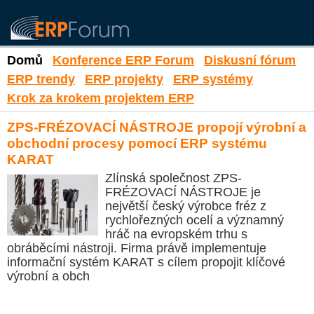
Domů
Konference ERP Forum
Diskusní fórum
ERP trendy
ERP projekty
ERP systémy
Krok za krokem projektem ERP
ZPS-FRÉZOVACÍ NÁSTROJE propojí výrobní a
obchodní procesy pomocí ERP systému
KARAT
Zlínská společnost ZPS-
FRÉZOVACÍ NÁSTROJE je
největší český výrobce fréz z
rychlořezných ocelí a významný
hráč na evropském trhu s
obráběcími nástroji. Firma právě implementuje
informační systém KARAT s cílem propojit klíčové
výrobní a obch