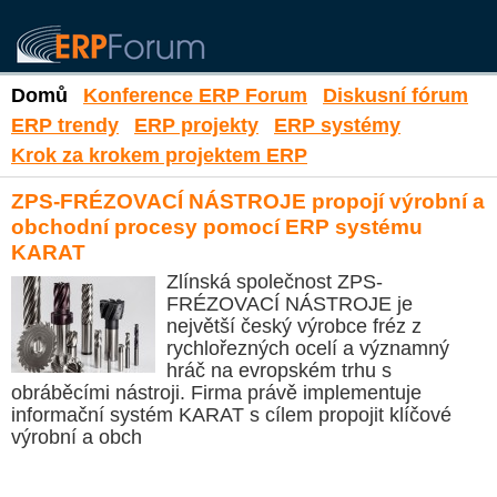
Domů
Konference ERP Forum
Diskusní fórum
ERP trendy
ERP projekty
ERP systémy
Krok za krokem projektem ERP
ZPS-FRÉZOVACÍ NÁSTROJE propojí výrobní a
obchodní procesy pomocí ERP systému
KARAT
Zlínská společnost ZPS-
FRÉZOVACÍ NÁSTROJE je
největší český výrobce fréz z
rychlořezných ocelí a významný
hráč na evropském trhu s
obráběcími nástroji. Firma právě implementuje
informační systém KARAT s cílem propojit klíčové
výrobní a obch