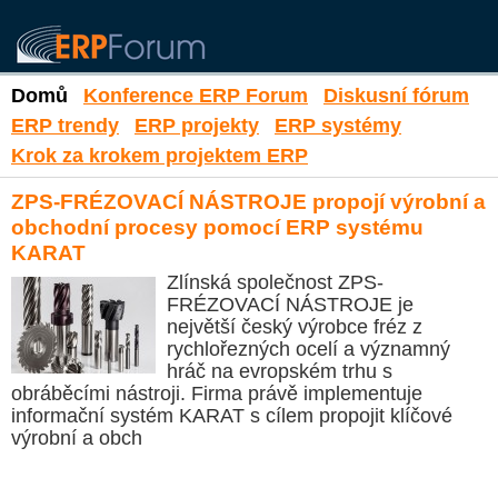
Domů
Konference ERP Forum
Diskusní fórum
ERP trendy
ERP projekty
ERP systémy
Krok za krokem projektem ERP
ZPS-FRÉZOVACÍ NÁSTROJE propojí výrobní a
obchodní procesy pomocí ERP systému
KARAT
Zlínská společnost ZPS-
FRÉZOVACÍ NÁSTROJE je
největší český výrobce fréz z
rychlořezných ocelí a významný
hráč na evropském trhu s
obráběcími nástroji. Firma právě implementuje
informační systém KARAT s cílem propojit klíčové
výrobní a obch