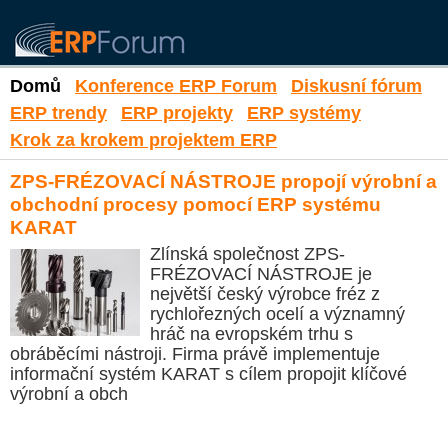
Domů
Konference ERP Forum
Diskusní fórum
ERP trendy
ERP projekty
ERP systémy
Krok za krokem projektem ERP
ZPS-FRÉZOVACÍ NÁSTROJE propojí výrobní a
obchodní procesy pomocí ERP systému
KARAT
Zlínská společnost ZPS-
FRÉZOVACÍ NÁSTROJE je
největší český výrobce fréz z
rychlořezných ocelí a významný
hráč na evropském trhu s
obráběcími nástroji. Firma právě implementuje
informační systém KARAT s cílem propojit klíčové
výrobní a obch