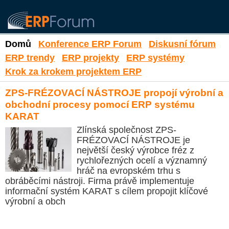
Domů
Konference ERP Forum
Diskusní fórum
ERP trendy
ERP projekty
ERP systémy
Krok za krokem projektem ERP
ZPS-FRÉZOVACÍ NÁSTROJE propojí výrobní a
obchodní procesy pomocí ERP systému
KARAT
Zlínská společnost ZPS-
FRÉZOVACÍ NÁSTROJE je
největší český výrobce fréz z
rychlořezných ocelí a významný
hráč na evropském trhu s
obráběcími nástroji. Firma právě implementuje
informační systém KARAT s cílem propojit klíčové
výrobní a obch