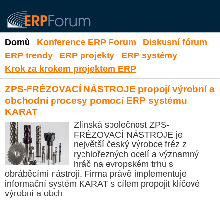
Domů
Konference ERP Forum
Diskusní fórum
ERP trendy
ERP projekty
ERP systémy
Krok za krokem projektem ERP
ZPS-FRÉZOVACÍ NÁSTROJE propojí výrobní a
obchodní procesy pomocí ERP systému
KARAT
Zlínská společnost ZPS-
FRÉZOVACÍ NÁSTROJE je
největší český výrobce fréz z
rychlořezných ocelí a významný
hráč na evropském trhu s
obráběcími nástroji. Firma právě implementuje
informační systém KARAT s cílem propojit klíčové
výrobní a obch