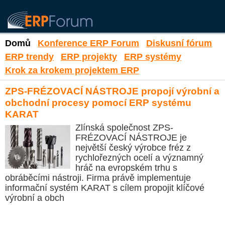
Domů
Konference ERP Forum
Diskusní fórum
ERP trendy
ERP projekty
ERP systémy
Krok za krokem projektem ERP
ZPS-FRÉZOVACÍ NÁSTROJE propojí výrobní a
obchodní procesy pomocí ERP systému
KARAT
Zlínská společnost ZPS-
FRÉZOVACÍ NÁSTROJE je
největší český výrobce fréz z
rychlořezných ocelí a významný
hráč na evropském trhu s
obráběcími nástroji. Firma právě implementuje
informační systém KARAT s cílem propojit klíčové
výrobní a obch