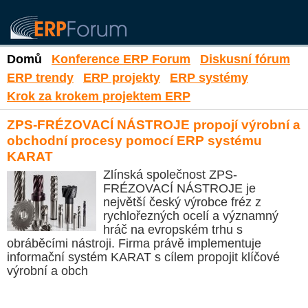
Domů
Konference ERP Forum
Diskusní fórum
ERP trendy
ERP projekty
ERP systémy
Krok za krokem projektem ERP
ZPS-FRÉZOVACÍ NÁSTROJE propojí výrobní a
obchodní procesy pomocí ERP systému
KARAT
Zlínská společnost ZPS-
FRÉZOVACÍ NÁSTROJE je
největší český výrobce fréz z
rychlořezných ocelí a významný
hráč na evropském trhu s
obráběcími nástroji. Firma právě implementuje
informační systém KARAT s cílem propojit klíčové
výrobní a obch