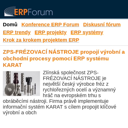
Domů
Konference ERP Forum
Diskusní fórum
ERP trendy
ERP projekty
ERP systémy
Krok za krokem projektem ERP
ZPS-FRÉZOVACÍ NÁSTROJE propojí výrobní a
obchodní procesy pomocí ERP systému
KARAT
Zlínská společnost ZPS-
FRÉZOVACÍ NÁSTROJE je
největší český výrobce fréz z
rychlořezných ocelí a významný
hráč na evropském trhu s
obráběcími nástroji. Firma právě implementuje
informační systém KARAT s cílem propojit klíčové
výrobní a obch