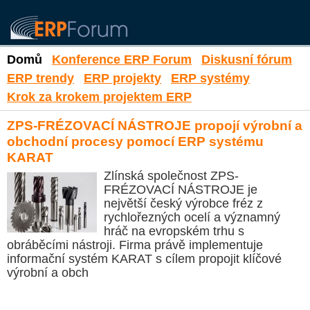
Domů
Konference ERP Forum
Diskusní fórum
ERP trendy
ERP projekty
ERP systémy
Krok za krokem projektem ERP
ZPS-FRÉZOVACÍ NÁSTROJE propojí výrobní a
obchodní procesy pomocí ERP systému
KARAT
Zlínská společnost ZPS-
FRÉZOVACÍ NÁSTROJE je
největší český výrobce fréz z
rychlořezných ocelí a významný
hráč na evropském trhu s
obráběcími nástroji. Firma právě implementuje
informační systém KARAT s cílem propojit klíčové
výrobní a obch