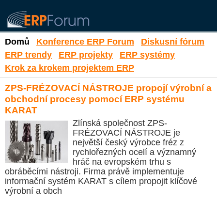
Domů
Konference ERP Forum
Diskusní fórum
ERP trendy
ERP projekty
ERP systémy
Krok za krokem projektem ERP
ZPS-FRÉZOVACÍ NÁSTROJE propojí výrobní a
obchodní procesy pomocí ERP systému
KARAT
Zlínská společnost ZPS-
FRÉZOVACÍ NÁSTROJE je
největší český výrobce fréz z
rychlořezných ocelí a významný
hráč na evropském trhu s
obráběcími nástroji. Firma právě implementuje
informační systém KARAT s cílem propojit klíčové
výrobní a obch