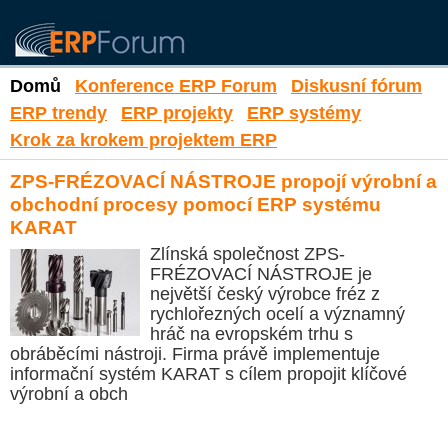
Domů
Konference ERP Forum
Diskusní fórum
ERP trendy
ERP projekty
ERP systémy
Krok za krokem projektem ERP
ZPS-FRÉZOVACÍ NÁSTROJE propojí výrobní a
obchodní procesy pomocí ERP systému
KARAT
Zlínská společnost ZPS-
FRÉZOVACÍ NÁSTROJE je
největší český výrobce fréz z
rychlořezných ocelí a významný
hráč na evropském trhu s
obráběcími nástroji. Firma právě implementuje
informační systém KARAT s cílem propojit klíčové
výrobní a obch